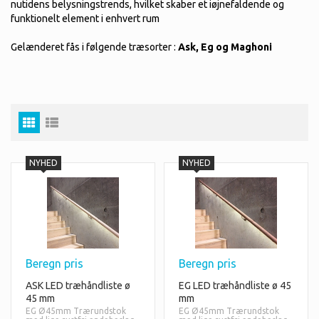
nutidens belysningstrends, hvilket skaber et iøjnefaldende og
funktionelt element i enhvert rum
Gelænderet fås i følgende træsorter :
Ask, Eg og Maghoni
Beregn pris
Beregn pris
ASK LED træhåndliste ø
EG LED træhåndliste ø 45
45 mm
mm
EG Ø45mm Trærundstok
EG Ø45mm Trærundstok