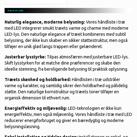
Naturlig elegance, moderne belysning:
Vores håndliste i træ
med LED integrerer smukt træets varme og charme med moderne
LED-lys. Den naturlige elegance af træet kombineres med subtil
belysning, der ikke kun skaber en sikker støttestruktur, men også
tilføjer en unik glød langs trappen eller gelænderet.
Justerbar lysstyrke:
Tilpas atmosfæren med justerbare LED-lys.
Skift lysstyrken for at matche dine præferencer og skabe den
ideelle stemning, fra beroligende belysning til praktisk oplysning.
Træets skønhed og holdbarhed:
Håndlisten i træ udstråler
varme og karakter, og samtidig sikrer den holdbarhed og pålidelig
støtte. Den naturlige kornstruktur og træets toner tilføjer en
organisk dimension til ethvert rum.
Energieffektiv og miljøvenlig:
LED-teknologien er ikke kun
energieffektiv, men også miljøvenlig. Vores håndliste i træ med LED
reducerer energiforbruget og giver en bæredygtig og moderne
belysningsløsning.