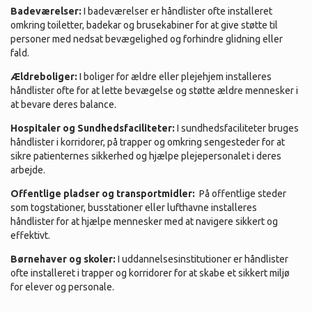
Badeværelser:
I badeværelser er håndlister ofte installeret
omkring toiletter, badekar og brusekabiner for at give støtte til
personer med nedsat bevægelighed og forhindre glidning eller
fald.
Ældreboliger:
I boliger for ældre eller plejehjem installeres
håndlister ofte for at lette bevægelse og støtte ældre mennesker i
at bevare deres balance.
Hospitaler og Sundhedsfaciliteter:
I sundhedsfaciliteter bruges
håndlister i korridorer, på trapper og omkring sengesteder for at
sikre patienternes sikkerhed og hjælpe plejepersonalet i deres
arbejde.
Offentlige pladser og transportmidler:
På offentlige steder
som togstationer, busstationer eller lufthavne installeres
håndlister for at hjælpe mennesker med at navigere sikkert og
effektivt.
Børnehaver og skoler:
I uddannelsesinstitutioner er håndlister
ofte installeret i trapper og korridorer for at skabe et sikkert miljø
for elever og personale.