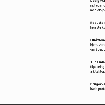
Designvar
indretning
med din p
Robuste m
højeste kv
Funktione
hjem. Vore
områder, 
Tilpasning
tilpasning
arkitektur.
Brugerven
både prof