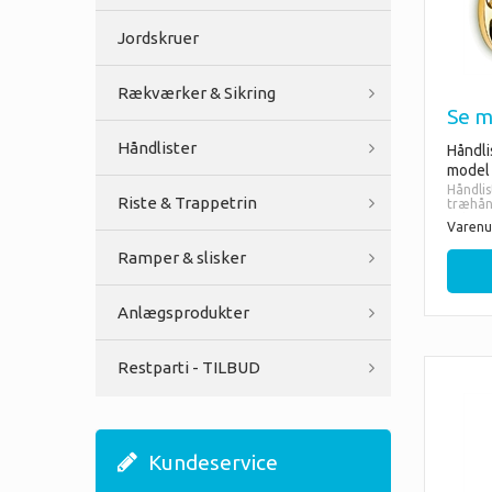
Jordskruer
Rækværker & Sikring
Se m
Håndlister
Håndli
model
Håndlis
Riste & Trappetrin
træhånd
- Ø 38.
Varenu
anbefal
(Ø45m
Ramper & slisker
Vælg m
- Mess
Anlægsprodukter
- Chro
- Antr
- Rustf
Restparti - TILBUD
Kundeservice