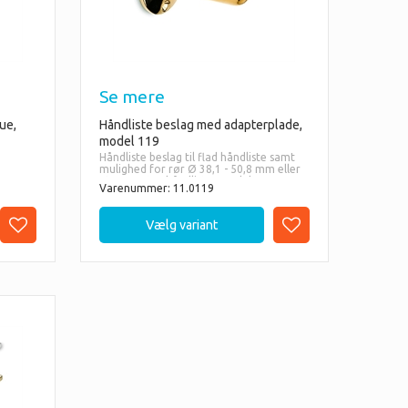
Se mere
ue,
Håndliste beslag med adapterplade,
model 119
Håndliste beslag til flad håndliste samt
mulighed for rør Ø 38,1 - 50,8 mm eller
Ø45 mm træhåndlister med den
Varenummer: 11.0119
æ
medfølgende adapterplade
- Messing
r:
- Chrome
- Rustfri