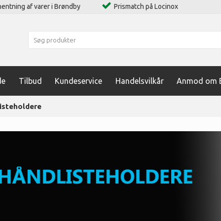
entning af varer i Brøndby
Prismatch på Locinox
de
Tilbud
Kundeservice
Handelsvilkår
Anmod om B
isteholdere