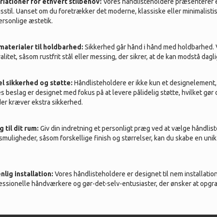
iationer for ethvert stilbehov:
Vores håndlisteholdere præsenterer et
sstil. Uanset om du foretrækker det moderne, klassiske eller minimalistis
ersonlige æstetik.
aterialer til holdbarhed:
Sikkerhed går hånd i hånd med holdbarhed. Vo
alitet, såsom rustfrit stål eller messing, der sikrer, at de kan modstå dag
l sikkerhed og støtte:
Håndlisteholdere er ikke kun et designelement,
s beslag er designet med fokus på at levere pålidelig støtte, hvilket gør
der kræver ekstra sikkerhed.
 til dit rum:
Giv din indretning et personligt præg ved at vælge håndlist
smuligheder, såsom forskellige finish og størrelser, kan du skabe en uni
lig installation:
Vores håndlisteholdere er designet til nem installation
essionelle håndværkere og gør-det-selv-entusiaster, der ønsker at opgr