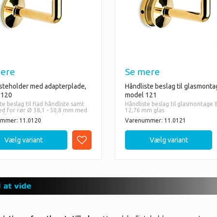
ere
Se mere
steholder med adapterplade,
Håndliste beslag til glasmonta
 120
model 121
te beslag til flad håndliste samt
Håndliste beslag til glasmontage 8
ed for rør Ø 38,1 - 50,8 mm med
12,76 mm glas
dfølgende adapterplade
mmer: 11.0120
Varenummer: 11.0121
ult skrue.
Vælg mellem følgende modelle
ellem følgende modeller:
- Messing
- Rustfri - bestillingsvare
ng
me
zit
i