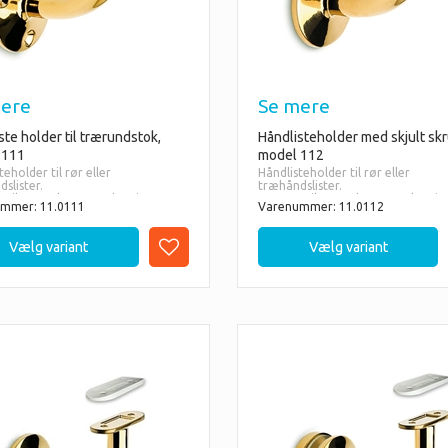
ere
Se mere
ste holder til trærundstok,
Håndlisteholder med skjult skr
 111
model 112
teholder til rør eller
Håndlisteholder til rør eller
slister.
træhåndslister.
1 vil være den størrelse vi
- Ø 38.1 vil være den størrelse vi
mmer: 11.0111
Varenummer: 11.0112
er til vores håndlister i træ
anbefaler til vores håndlister i tr
m)
(Ø45mm)
ellem følgende modeller:
Vælg mellem følgende modelle
ing: 38 og 50mm
- Messing: 38 og 50mm
me: 38mm
- Chrome: 38mm
azit: 38mm
- Rustfri: 38 og 50mm
ri: 38 og 50mm