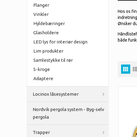
Flanger
Hos os fin
Vinkler
indretnin
Hyldebæringer
Ønsker du 
Glasholdere
Håndliste
både funkt
LED lys for interiør design
Lim produkter
Samlestykke til rør
S-kroge
Adaptere
Locinox låsesystemer
Nordvik pergola system - Byg-selv
pergola
Trapper