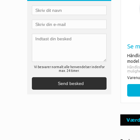
Se m
Håndli
model
Håndlis
Vi besvarer normalt alle henvendelser indenfor
max. 24 timer.
muligh
den me
Varenu
Med skj
Vælg m
- Messi
- Chro
- Antra
- Rustfr