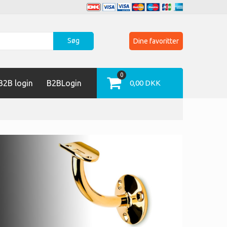
Søg
Dine favoritter
0
2B login
B2BLogin
0,00 DKK