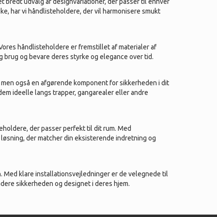
 bredt udvalg af designvariationer, der passer til enhver
ke, har vi håndlisteholdere, der vil harmonisere smukt
res håndlisteholdere er fremstillet af materialer af
lig brug og bevare deres styrke og elegance over tid.
 men også en afgørende komponent for sikkerheden i dit
 dem ideelle langs trapper, gangarealer eller andre
eholdere, der passer perfekt til dit rum. Med
k løsning, der matcher din eksisterende indretning og
. Med klare installationsvejledninger er de velegnede til
adere sikkerheden og designet i deres hjem.