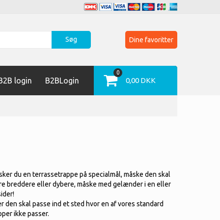
Søg
Dine favoritter
0
2B login
B2BLogin
0,00 DKK
ker du en terrassetrappe på specialmål, måske den skal
e breddere eller dybere, måske med gelænder i en eller
sider!
er den skal passe ind et sted hvor en af vores standard
pper ikke passer.