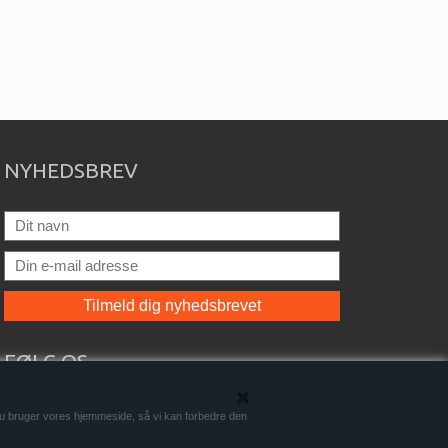
NYHEDSBREV
FØLG OS
du bruger vores hjemmeside, så vi kan forbedre den