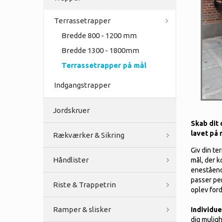
Terrassetrapper
Bredde 800 - 1200 mm
Bredde 1300 - 1800mm
Terrassetrapper på mål
Indgangstrapper
Jordskruer
Skab dit
lavet på 
Rækværker & Sikring
Giv din te
Håndlister
mål, der k
eneståend
passer per
Riste & Trappetrin
oplev ford
Ramper & slisker
Individue
dig muligh