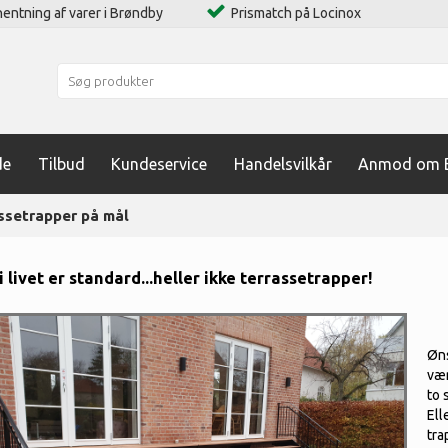
entning af varer i Brøndby
Prismatch på Locinox
de
Tilbud
Kundeservice
Handelsvilkår
Anmod om B
ssetrapper på mål
 i livet er standard...heller ikke terrassetrapper!
Øns
vær
to 
Ell
tra