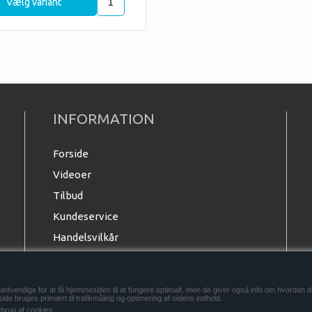
tilpasset netop dine ønsker.
INFORMATION
Forside
Videoer
Tilbud
Kundeservice
Handelsvilkår
Anmod om B2B login
B2BLogin
ødvendige for at få hjemmesiden til at fungere optimalt, men de giver også info om hvordan 
de bruges primært til trafikmåling og optimering af sidens indhold.
 brug af cookies.