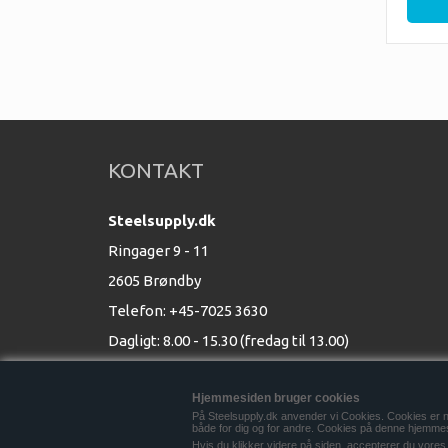
tilbud 
KONTAKT
Steelsupply.dk
Ringager 9 - 11
2605 Brøndby
Telefon: +45-7025 3630
Dagligt: 8.00 - 15.30 (fredag til 13.00)
E-mail:
info@steelsupply.dk
Hjemmesiden bruger cookies
Find os
På Steelsupply.dk anvender vi Cookies. Cookies er n
CVR 33640706
både for dig og for andre. Cookies på denne hjemmesi
Hvis du klikker videre på siden, accepterer du vores