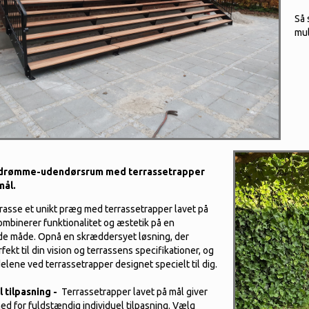
Så 
mul
 drømme-udendørsrum med terrassetrapper
mål.
rrasse et unikt præg med terrassetrapper lavet på
ombinerer funktionalitet og æstetik på en
e måde. Opnå en skræddersyet løsning, der
fekt til din vision og terrassens specifikationer, og
elene ved terrassetrapper designet specielt til dig.
l tilpasning -
Terrassetrapper lavet på mål giver
ed for fuldstændig individuel tilpasning. Vælg