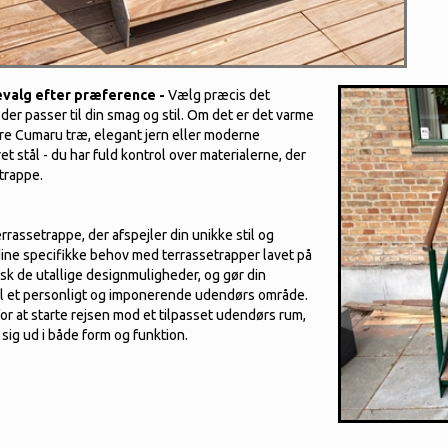
evalg efter præference -
Vælg præcis det
 der passer til din smag og stil. Om det er det varme
re Cumaru træ, elegant jern eller moderne
et stål - du har fuld kontrol over materialerne, der
trappe.
rrassetrappe, der afspejler din unikke stil og
dine specifikke behov med terrassetrapper lavet på
sk de utallige designmuligheder, og gør din
til et personligt og imponerende udendørs område.
for at starte rejsen mod et tilpasset udendørs rum,
r sig ud i både form og funktion.