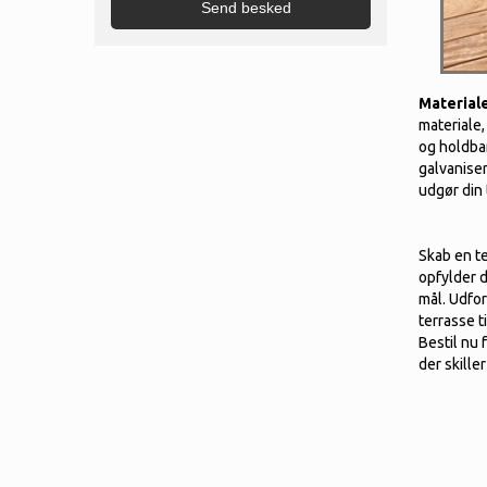
Material
materiale,
og holdba
galvaniser
udgør din 
Skab en te
opfylder 
mål. Udfor
terrasse 
Bestil nu 
der skille