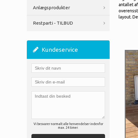
antallet a
Anlægsprodukter
overensst
layout. De
Restparti - TILBUD
Kundeservice
Vi besvarer normalt alle henvendelser indenfor
max. 24 timer.