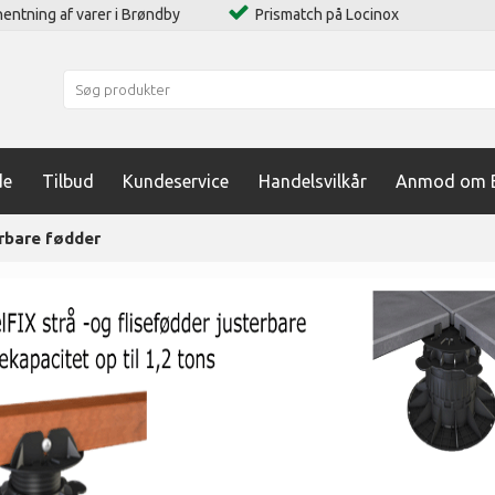
entning af varer i Brøndby
Prismatch på Locinox
de
Tilbud
Kundeservice
Handelsvilkår
Anmod om B
rbare fødder