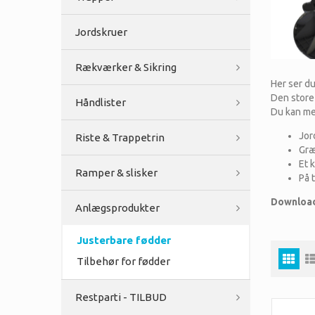
Jordskruer
Rækværker & Sikring
Her ser du
Den store
Håndlister
Du kan me
Jor
Riste & Trappetrin
Gr
Et 
Ramper & slisker
På 
Download
Anlægsprodukter
Justerbare fødder
Tilbehør for fødder
Restparti - TILBUD