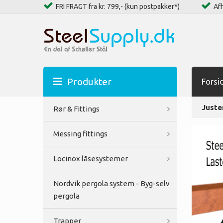
FRI FRAGT fra kr. 799,- (kun postpakker*)
Afh
Produkter
Forsi
Juste
Rør & Fittings
Messing fittings
Locinox låsesystemer
Nordvik pergola system - Byg-selv
pergola
Trapper