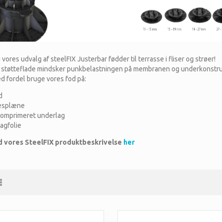
 vores udvalg af steelFIX Justerbar fødder til terrasse i fliser og strøer!
 støtteflade mindsker punkbelastningen på membranen og underkonstru
d fordel bruge vores fod på:
d
æsplæne
komprimeret underlag
tagfolie
 vores SteelFIX produktbeskrivelse
her