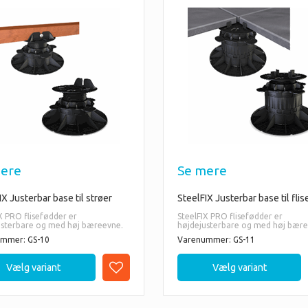
ere
Se mere
IX Justerbar base til strøer
SteelFIX Justerbar base til flis
X PRO flisefødder er
SteelFIX PRO flisefødder er
usterbare og med høj bæreevne.
højdejusterbare og med høj bære
mmer: GS-10
Varenummer: GS-11