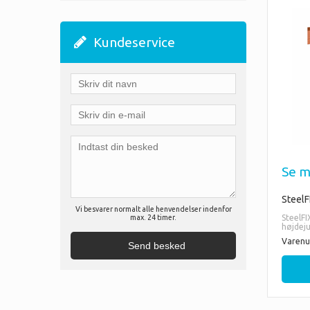
Kundeservice
Se m
SteelF
Vi besvarer normalt alle henvendelser indenfor
max. 24 timer.
SteelFI
højdej
Varenu