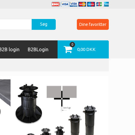
Søg
Dine favoritter
0
2B login
B2BLogin
0,00 DKK