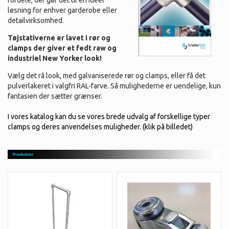
fordele, der gør det til en ideel
løsning for enhver garderobe eller
detailvirksomhed.
Tøjstativerne er lavet i rør og
clamps der giver et fedt raw og
industriel New Yorker look!
Vælg det rå look, med galvaniserede rør og clamps, eller få det
pulverlakeret i valgfri RAL-farve. Så mulighederne er uendelige, kun
fantasien der sætter grænser.
I vores katalog kan du se vores brede udvalg af forskellige typer
clamps og deres anvendelses muligheder. (klik på billedet)