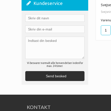
Kundeservice
Svejse
Svejsni
Varen
Vi besvarer normalt alle henvendelser indenfor
max. 24 timer.
KONTAKT