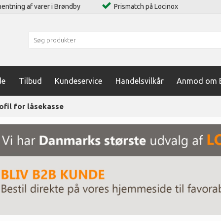
entning af varer i Brøndby
Prismatch på Locinox
de
Tilbud
Kundeservice
Handelsvilkår
Anmod om B
ofil for låsekasse