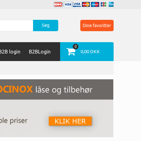
Søg
Dine favoritter
0
2B login
B2BLogin
0,00 DKK