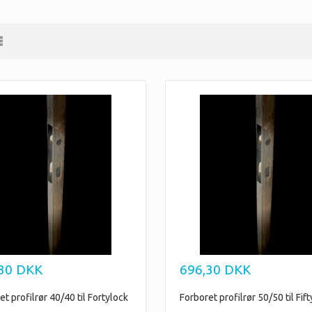
30
DKK
696,30
DKK
et profilrør 40/40 til Fortylock
Forboret profilrør 50/50 til Fif