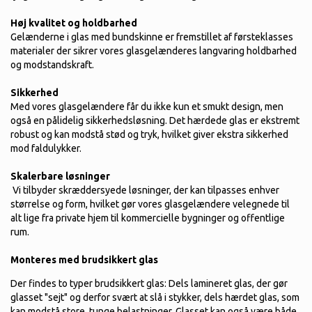
Høj kvalitet og holdbarhed
Gelænderne i glas med bundskinne er fremstillet af førsteklasses
materialer der sikrer vores glasgelænderes langvaring holdbarhed
og modstandskraft.
Sikkerhed
Med vores glasgelændere får du ikke kun et smukt design, men
også en pålidelig sikkerhedsløsning. Det hærdede glas er ekstremt
robust og kan modstå stød og tryk, hvilket giver ekstra sikkerhed
mod faldulykker.
Skalerbare løsninger
Vi tilbyder skræddersyede løsninger, der kan tilpasses enhver
størrelse og form, hvilket gør vores glasgelændere velegnede til
alt lige fra private hjem til kommercielle bygninger og offentlige
rum.
Monteres med brudsikkert glas
Der findes to typer brudsikkert glas: Dels lamineret glas, der gør
glasset "sejt" og derfor svært at slå i stykker, dels hærdet glas, som
kan modstå store, tunge belastninger. Glasset kan også være både