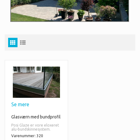
Se mere
Glasværn med bundprofil
Posi Glaze er vore eloxeret
alu-bundskinnesystem.
Varenummer: 320