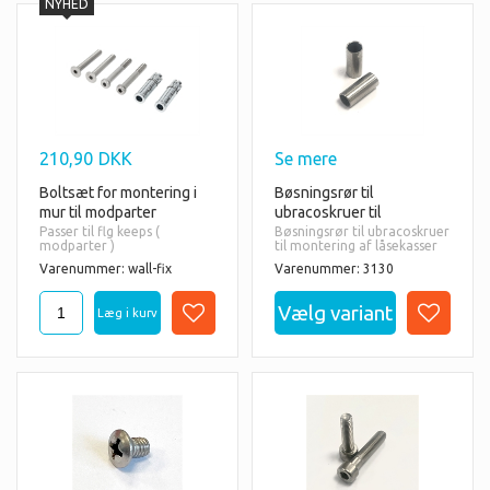
210,90
DKK
Se mere
Bøsningsrør til
Boltsæt for montering i
ubracoskruer til
mur til modparter
montering af låsekasser
Passer til flg keeps (
Bøsningsrør til ubracoskruer
modparter )
til montering af låsekasser
SAKL, SHKL, SMKL, SFKB,
Varenummer: wall-fix
Varenummer: 3130
SFKP
Vælg mellem 40,50,eller
og alle modulec - keeps
60mm
Prisen er pr. stk