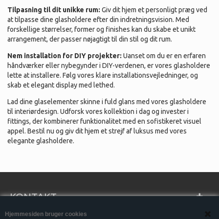
Tilpasning til dit unikke rum:
Giv dit hjem et personligt præg ved
at tilpasse dine glasholdere efter din indretningsvision. Med
forskellige størrelser, former og finishes kan du skabe et unikt
arrangement, der passer nøjagtigt til din stil og dit rum.
Nem installation for DIY projekter:
Uanset om du er en erfaren
håndværker eller nybegynder i DIY-verdenen, er vores glasholdere
lette at installere. Følg vores klare installationsvejledninger, og
skab et elegant display med lethed.
Lad dine glaselementer skinne i fuld glans med vores glasholdere
til interiørdesign. Udforsk vores kollektion i dag og invester i
fittings, der kombinerer funktionalitet med en sofistikeret visuel
appel. Bestil nu og giv dit hjem et strejf af luksus med vores
elegante glasholdere.
KONTAKT
Hjemmesiden bruger cookies
INFORMATION