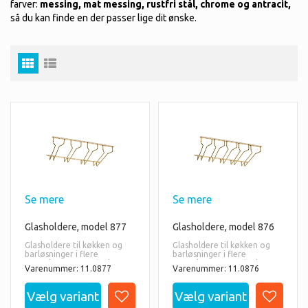
farver:
messing, mat messing, rustfri stål, chrome og antracit,
så du kan finde en der passer lige dit ønske.
Se mere
Se mere
Glasholdere, model 877
Glasholdere, model 876
Glasholdere til køkken og
Glasholdere til køkken og
barløsninger i flere
barløsninger i flere
størrelser og overflader.
størrelser og overflader.
Varenummer: 11.0877
Varenummer: 11.0876