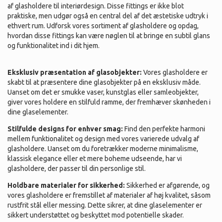
af glasholdere til interiørdesign. Disse fittings er ikke blot
praktiske, men udgør også en central del af det æstetiske udtryk i
ethvert rum. Udforsk vores sortiment af glasholdere og opdag,
hvordan disse fittings kan være nøglen til at bringe en subtil glans
og funktionalitet ind i dit hjem.
Eksklusiv præsentation af glasobjekter:
Vores glasholdere er
skabt til at præsentere dine glasobjekter på en eksklusiv måde.
Uanset om det er smukke vaser, kunstglas eller samleobjekter,
giver vores holdere en stilfuld ramme, der fremhæver skønheden i
dine glaselementer.
Stilfulde designs for enhver smag:
Find den perfekte harmoni
mellem funktionalitet og design med vores varierede udvalg af
glasholdere. Uanset om du foretrækker moderne minimalisme,
klassisk elegance eller et mere boheme udseende, har vi
glasholdere, der passer til din personlige stil.
Holdbare materialer for sikkerhed:
Sikkerhed er afgørende, og
vores glasholdere er fremstillet af materialer af høj kvalitet, såsom
rustfrit stål eller messing. Dette sikrer, at dine glaselementer er
sikkert understøttet og beskyttet mod potentielle skader.