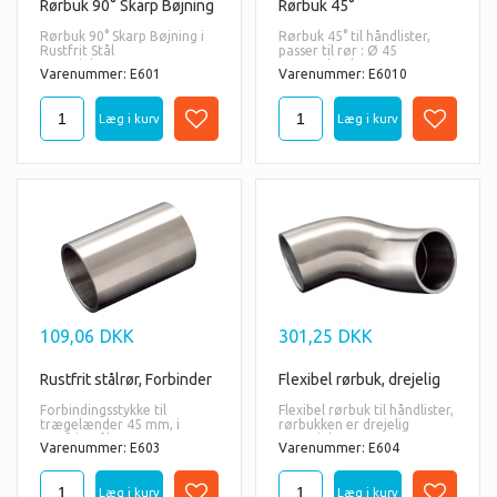
Rørbuk 90° Skarp Bøjning
Rørbuk 45°
Rørbuk 90° Skarp Bøjning i
Rørbuk 45° til håndlister,
Rustfrit Stål
passer til rør : Ø 45
Materiale:
trærundstok
Varenummer: E601
Varenummer: E6010
AISI
316 = også til udendørs
Materiale:
brug.
AISI
316 = også til udendørs
brug.
109,06
DKK
301,25
DKK
Rustfrit stålrør, Forbinder
Flexibel rørbuk, drejelig
Forbindingsstykke til
Flexibel rørbuk til håndlister,
trægelænder 45 mm, i
rørbukken er drejelig
rustfrit stål
Materiale:
Varenummer: E603
Varenummer: E604
Materiale:
AISI
316 = også til udendørs
AISI
316 = også til udendørs
brug.
brug.