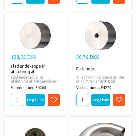
128,55
DKK
56,76
DKK
Flad endekappe til
Forbinder
afslutning af
træhåndliste
Flad endekappe, til
Til at forbinde trægelænder
afslutning af træhåndlister -
Ø 45 mm og rustfristål
Ø45 mm trærundstokke
rør/fittings 45 x 3 mm
Varenummer: E4265
Varenummer: E4270
Materiale:
Materiale:
AISI
316 = også til udendørs
AISI
316 = også til udendørs
brug.
brug.