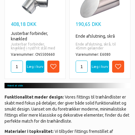
408,18
DKK
190,65
DKK
Justerbar forbinder,
Ende afslutning, skrå
knækled
Justerbar forbinder,
Ende afslutning, skrå, til
knækled i rustfrit stål med
45mm gelænder
45° - 90° buk
trærundstok.
Varenummer: CN5500660
Varenummer: E6080
Materiale:
Materiale:
AISI
316 = også til udendørs
AISI
316 = også til udendørs
brug.
brug.
Funktionalitet møder design:
Vores fittings til træhåndlister er
skabt med fokus på detaljer, der giver både solid funktionalitet og
smukt design. Uanset om du foretrækker moderne, minimalistiske
fittings eller mere klassiske og dekorative elementer, finder du det
perfekte match for din træhåndliste.
Materialer i topkvalitet:
Vi tilbyder fittings fremstillet af