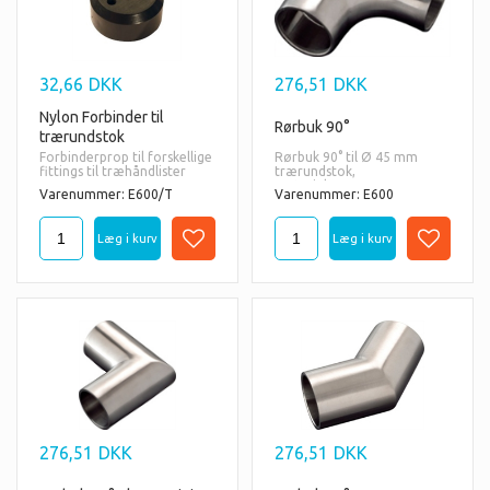
32,66
DKK
276,51
DKK
Nylon Forbinder til
Rørbuk 90°
trærundstok
Forbinderprop til forskellige
Rørbuk 90° til Ø 45 mm
fittings til træhåndlister
trærundstok,
Materiale:
Varenummer: E600/T
Varenummer: E600
AISI
316 = også til udendørs
brug.
276,51
DKK
276,51
DKK