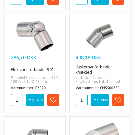
286,70
DKK
408,18
DKK
Justerbar forbinder,
Fleksibel forbinder 90°
knækled
Fleksibel forbinder med 90°-
Justerbar forbinder,
180° buk. til Ø 45 mm
knækled i rustfrit stål med
trærundstokke
45° buk.
Varenummer: E6070
Varenummer: CN5500650
Materiale:
Materiale:
AISI
316 = også til udendørs
AISI
316 = også til udendørs
brug.
brug.