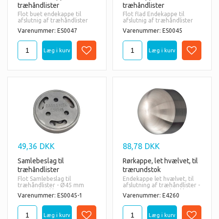
træhåndlister
træhåndlister
Flot buet endekappe til
Flot flad Endekappe til
afslutnig af træhåndlister
afslutnig af træhåndlister
str. Ø45 mm
str. Ø45 mm
Varenummer: ES0047
Varenummer: ES0045
49,36
DKK
88,78
DKK
Samlebeslag til
Rørkappe, let hvælvet, til
træhåndlister
trærundstok
Flot Samlebeslag til
Endekappe let hvælvet, til
træhåndlister - Ø45 mm
afslutning af træhåndlister -
trærundstokke
Ø45 mm trærundstokke
Varenummer: ES0045-1
Varenummer: E4260
Materiale:
AISI
316 = også til udendørs
brug.