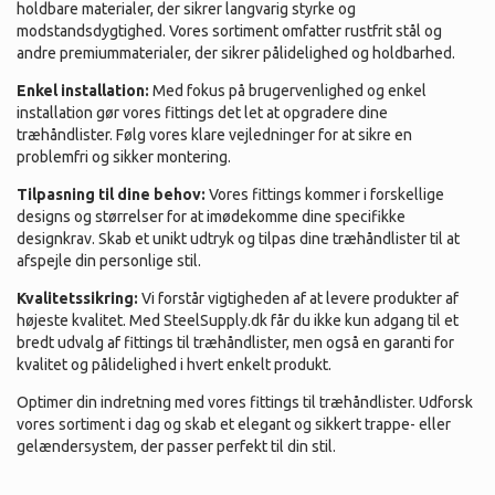
holdbare materialer, der sikrer langvarig styrke og
modstandsdygtighed. Vores sortiment omfatter rustfrit stål og
andre premiummaterialer, der sikrer pålidelighed og holdbarhed.
Enkel installation:
Med fokus på brugervenlighed og enkel
installation gør vores fittings det let at opgradere dine
træhåndlister. Følg vores klare vejledninger for at sikre en
problemfri og sikker montering.
Tilpasning til dine behov:
Vores fittings kommer i forskellige
designs og størrelser for at imødekomme dine specifikke
designkrav. Skab et unikt udtryk og tilpas dine træhåndlister til at
afspejle din personlige stil.
Kvalitetssikring:
Vi forstår vigtigheden af at levere produkter af
højeste kvalitet. Med SteelSupply.dk får du ikke kun adgang til et
bredt udvalg af fittings til træhåndlister, men også en garanti for
kvalitet og pålidelighed i hvert enkelt produkt.
Optimer din indretning med vores fittings til træhåndlister. Udforsk
vores sortiment i dag og skab et elegant og sikkert trappe- eller
gelændersystem, der passer perfekt til din stil.