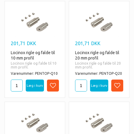
201,71
DKK
201,71
DKK
Locinox rigle og falde til
Locinox rigle og falde til
10 mm profil
20 mm profil
Locinox rigle og falde til 10
Locinox rigle og falde til 20
mm profil.
mm profil.
Varenummer: PENTOP-Q10
Varenummer: PENTOP-Q20
Passer kun til LAKQ10
Passer kun til LAKQ10
låsekasse til fladprofil
låsekasse til fladprofil.