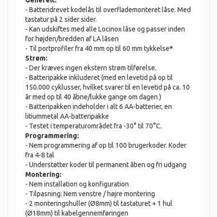
- Batteridrevet kodelås til overflademonteret låse. Med
tastatur på 2 sider sider.
- Kan udskiftes med alle Locinox låse og passer inden
for højden/bredden af ​​LA låsen
- Til portprofiler fra 40 mm op til 60 mm tykkelse
*
Strøm:
- Der kræves ingen ekstern strøm tilførelse.
- Batteripakke inkluderet (med en levetid på op til
150.000 cyklusser, hvilket svarer til en levetid på ca. 10
år med op til 40 åbne/lukke gange om dagen )
- Batteripakken indeholder i alt 6 AA-batterier, en
litiummetal AA-batteripakke
- Testet i temperaturområdet fra -30° til 70°C.
Programmering:
- Nem programmering af op til 100 brugerkoder. Koder
fra 4-8 tal
- Understøtter koder til permanent åben og fri udgang
Montering:
- Nem installation og konfiguration
- Tilpasning: Nem venstre / højre montering
- 2 monteringshuller (Ø8mm) til tastaturet + 1 hul
(Ø18mm) til kabelgennemføringen