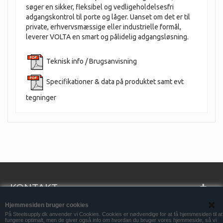
søger en sikker, fleksibel og vedligeholdelsesfri
adgangskontrol til porte og låger. Uanset om det er til
private, erhvervsmæssige eller industrielle formål,
leverer VOLTA en smart og pålidelig adgangsløsning.
Teknisk info / Brugsanvisning
Specifikationer & data på produktet samt evt
tegninger
KONTAKT
Hjemmesiden bruger cookies
INFORMATION
På Steelsupply.dk anvender vi Cookies. Cookies er nødvendige for at få hjemmesiden til at
fungere optimalt, men de giver også info om hvordan du bruger vores hjemmeside, så vi