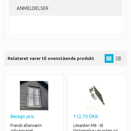
ANMELDELSER
Relateret varer til ovenstående produkt
Beregn pris
112,70
DKK
Limanker M8 - til
Fransk altanværn
fastgørelse i mursten og
galvaniseret