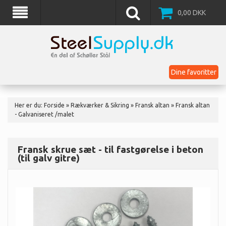
0,00
DKK
Dine favoritter
Her er du:
Forside
»
Rækværker & Sikring
»
Fransk altan
»
Fransk altan
- Galvaniseret /malet
Fransk skrue sæt - til fastgørelse i beton
(til galv gitre)