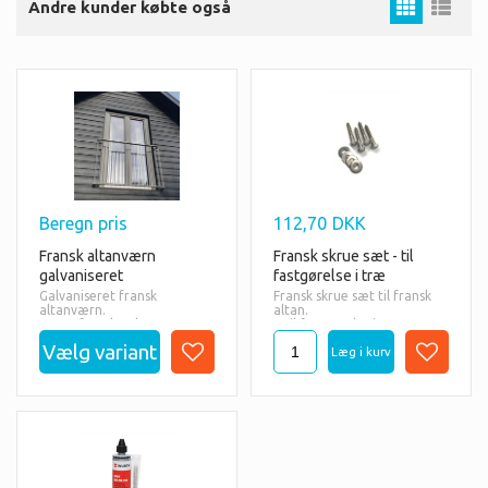
Andre kunder købte også
Beregn pris
112,70
DKK
Fransk altanværn
Fransk skrue sæt - til
galvaniseret
fastgørelse i træ
Galvaniseret fransk
Fransk skrue sæt til fransk
altanværn.
altan.
Dette franske altanværn er
- Til fastgørelse i træ.
til montering uden på væg.
- Sæt af 4 stk.
- Sæt bestående af 4 stk.
BEREGN PRIS HERUNDER:
rustfrie franske skruer i
1: Vælg om du ønsker den
M8x70mm
franske altan pulverlakeret.
- Inkl. rustfrie skærmskiver
2: Indtast mål (bredde) på
værnet i mm. Se evt.
instrukser om korrekt
opmåling herunder.
3: Tryk på lommeregneren
til højre for feltet og vi