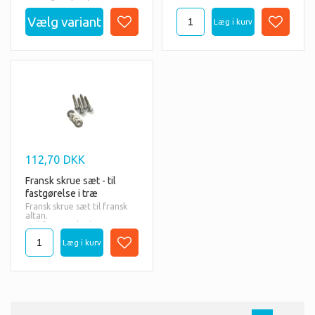
Dette franske altanværn er
til montering uden på væg.
BEREGN PRIS HERUNDER:
1: Vælg om du ønsker den
franske altan pulverlakeret.
2: Indtast mål (bredde) på
værnet i mm. Se evt.
instrukser om korrekt
opmåling herunder.
3: Tryk på lommeregneren
til højre for feltet og vi
beregner en pris til dig.
112,70
DKK
Fransk skrue sæt - til
fastgørelse i træ
Fransk skrue sæt til fransk
altan.
- Til fastgørelse i træ.
- Sæt af 4 stk.
- Sæt bestående af 4 stk.
rustfrie franske skruer i
M8x70mm
- Inkl. rustfrie skærmskiver