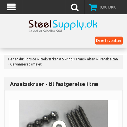
0,00
DKK
Dine favoritter
Her er du:
Forside
»
Rækværker & Sikring
»
Fransk altan
»
Fransk altan
- Galvaniseret /malet
Ansatsskruer - til fastgørelse i træ